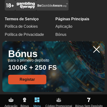
Termos de Serviço
Páginas Principais
Política de Cookies
Aplicação
Política de Privacidade
Bónus
Termos e Condições
Código Promocional
Bónus
Jogo Responsável
Bónus Sem Depósito
para o primeiro depósito
Contactos
1000€ + 250 FS
+357 84 886456
info@freebetcasino.org
Registar
© 2026 All Rights
Reserved.
Aplicação
Bónus
Menu
Código Promocional
Bónus Sem Depósito