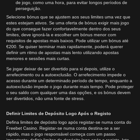
de jogo, como uma hora, para evitar longos períodos de
perseguição.
Selecione bónus que se ajustem aos seus limites uma vez que
estes estejam ativos. Se uma oferta de bónus exigir mais jogo
do que consegue fazer confortavelmente dentro dos seus
limites, deve ignorá-la e escolher um bónus menor com
requisitos de apostas mais baixos. Pode utilizar um bónus até
€200. Se quiser terminar mais rapidamente, poderá querer
definir um ritmo de apostas mais lento utilizando apostas
menores e sessões mais curtas.
Se jogar deixar de ser divertido para si depois, utilize o
arrefecimento ou a autoexclusão. O arrefecimento impede o
acesso durante um determinado período de tempo, enquanto a
autoexclusão impede o jogo durante mais tempo. Pode proteger
o seu saldo com qualquer uma das opções, e os bónus devem
ser divertidos, não uma fonte de stress.
Definir Limites de Depósito Logo Após o Registo
Defina limites de depósito logo após registar-se numa conta do
Freebet Casino. Registar-se numa conta destina-se a ser
rápido, mas o jogo responsável começa com um passo
importante: definir limites de depósito logo após o registo. Isto