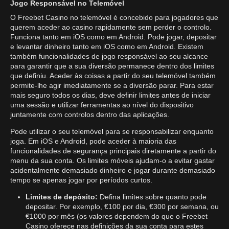
Jogo Responsável no Telemóvel
O Freebet Casino no telemóvel é concebido para jogadores que
querem aceder ao casino rapidamente sem perder o controlo.
Funciona tanto em iOS como em Android. Pode jogar, depositar
e levantar dinheiro tanto em iOS como em Android. Existem
também funcionalidades de jogo responsável ao seu alcance
para garantir que a sua diversão permanece dentro dos limites
que definiu. Aceder às coisas a partir do seu telemóvel também
permite-lhe agir imediatamente se a diversão parar. Para estar
mais seguro todos os dias, deve definir limites antes de iniciar
uma sessão e utilizar ferramentas ao nível do dispositivo
juntamente com controlos dentro das aplicações.
Pode utilizar o seu telemóvel para se responsabilizar enquanto
joga. Em iOS e Android, pode aceder à maioria das
funcionalidades de segurança principais diretamente a partir do
menu da sua conta. Os limites móveis ajudam-o a evitar gastar
acidentalmente demasiado dinheiro e jogar durante demasiado
tempo se apenas jogar por períodos curtos.
Limites de depósito:
Defina limites sobre quanto pode
depositar. Por exemplo, €100 por dia, €300 por semana, ou
€1000 por mês (os valores dependem do que o Freebet
Casino oferece nas definições da sua conta para estes