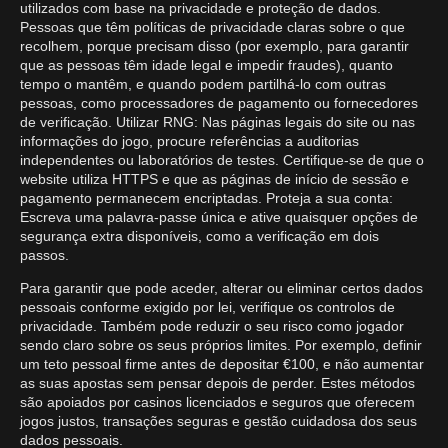
utilizados com base na privacidade e proteção de dados.
Pessoas que têm políticas de privacidade claras sobre o que
recolhem, porque precisam disso (por exemplo, para garantir
que as pessoas têm idade legal e impedir fraudes), quanto
tempo o mantêm, e quando podem partilhá-lo com outras
pessoas, como processadores de pagamento ou fornecedores
de verificação. Utilizar RNG: Nas páginas legais do site ou nas
informações do jogo, procure referências a auditorias
independentes ou laboratórios de testes. Certifique-se de que o
website utiliza HTTPS e que as páginas de início de sessão e
pagamento permanecem encriptadas. Proteja a sua conta:
Escreva uma palavra-passe única e ative quaisquer opções de
segurança extra disponíveis, como a verificação em dois
passos.
Para garantir que pode aceder, alterar ou eliminar certos dados
pessoais conforme exigido por lei, verifique os controlos de
privacidade. Também pode reduzir o seu risco como jogador
sendo claro sobre os seus próprios limites. Por exemplo, definir
um teto pessoal firme antes de depositar €100, e não aumentar
as suas apostas sem pensar depois de perder. Estes métodos
são apoiados por casinos licenciados e seguros que oferecem
jogos justos, transações seguras e gestão cuidadosa dos seus
dados pessoais.