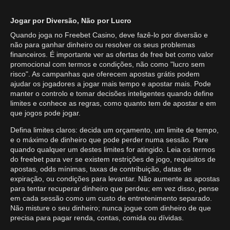
Jogar por Diversão, Não por Lucro
Quando joga no Freebet Casino, deve fazê-lo por diversão e
não para ganhar dinheiro ou resolver os seus problemas
financeiros. É importante ver as ofertas de free bet como valor
promocional com termos e condições, não como "lucro sem
risco". As campanhas que oferecem apostas grátis podem
ajudar os jogadores a jogar mais tempo e apostar mais. Pode
manter o controlo e tomar decisões inteligentes quando define
limites e conhece as regras, como quanto tem de apostar e em
que jogos pode jogar.
Defina limites claros: decida um orçamento, um limite de tempo,
e o máximo de dinheiro que pode perder numa sessão. Pare
quando qualquer um destes limites for atingido. Leia os termos
do freebet para ver se existem restrições de jogo, requisitos de
apostas, odds mínimas, taxas de contribuição, datas de
expiração, ou condições para levantar. Não aumente as apostas
para tentar recuperar dinheiro que perdeu; em vez disso, pense
em cada sessão como um custo de entretenimento separado.
Não misture o seu dinheiro; nunca jogue com dinheiro de que
precisa para pagar renda, contas, comida ou dívidas.