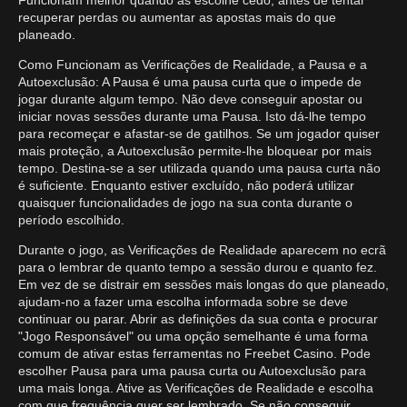
recuperar perdas ou aumentar as apostas mais do que
planeado.
Como Funcionam as Verificações de Realidade, a Pausa e a
Autoexclusão: A Pausa é uma pausa curta que o impede de
jogar durante algum tempo. Não deve conseguir apostar ou
iniciar novas sessões durante uma Pausa. Isto dá-lhe tempo
para recomeçar e afastar-se de gatilhos. Se um jogador quiser
mais proteção, a Autoexclusão permite-lhe bloquear por mais
tempo. Destina-se a ser utilizada quando uma pausa curta não
é suficiente. Enquanto estiver excluído, não poderá utilizar
quaisquer funcionalidades de jogo na sua conta durante o
período escolhido.
Durante o jogo, as Verificações de Realidade aparecem no ecrã
para o lembrar de quanto tempo a sessão durou e quanto fez.
Em vez de se distrair em sessões mais longas do que planeado,
ajudam-no a fazer uma escolha informada sobre se deve
continuar ou parar. Abrir as definições da sua conta e procurar
"Jogo Responsável" ou uma opção semelhante é uma forma
comum de ativar estas ferramentas no Freebet Casino. Pode
escolher Pausa para uma pausa curta ou Autoexclusão para
uma mais longa. Ative as Verificações de Realidade e escolha
com que frequência quer ser lembrado. Se não conseguir