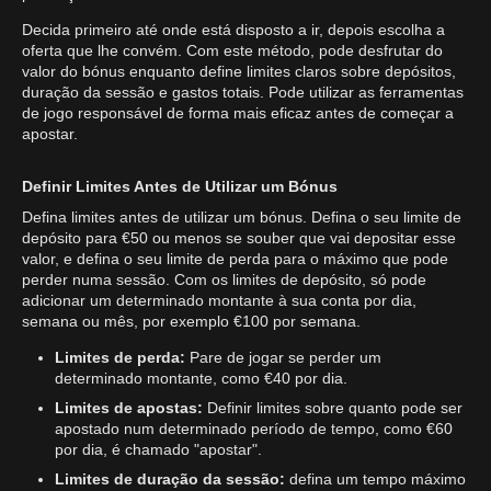
Decida primeiro até onde está disposto a ir, depois escolha a
oferta que lhe convém. Com este método, pode desfrutar do
valor do bónus enquanto define limites claros sobre depósitos,
duração da sessão e gastos totais. Pode utilizar as ferramentas
de jogo responsável de forma mais eficaz antes de começar a
apostar.
Definir Limites Antes de Utilizar um Bónus
Defina limites antes de utilizar um bónus. Defina o seu limite de
depósito para €50 ou menos se souber que vai depositar esse
valor, e defina o seu limite de perda para o máximo que pode
perder numa sessão. Com os limites de depósito, só pode
adicionar um determinado montante à sua conta por dia,
semana ou mês, por exemplo €100 por semana.
Limites de perda:
Pare de jogar se perder um
determinado montante, como €40 por dia.
Limites de apostas:
Definir limites sobre quanto pode ser
apostado num determinado período de tempo, como €60
por dia, é chamado "apostar".
Limites de duração da sessão:
defina um tempo máximo