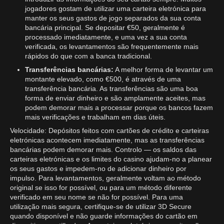
jogadores gostam de utilizar uma carteira eletrónica para
manter os seus gastos de jogo separados da sua conta
bancária principal. Se depositar €50, geralmente é
processado imediatamente, e uma vez a sua conta
verificada, os levantamentos são frequentemente mais
rápidos do que com a banca tradicional.
Transferências bancárias:
A melhor forma de levantar um
montante elevado, como €500, é através de uma
transferência bancária. As transferências são uma boa
forma de enviar dinheiro e são amplamente aceites, mas
podem demorar mais a processar porque os bancos fazem
mais verificações e trabalham em dias úteis.
Velocidade: Depósitos feitos com cartões de crédito e carteiras
eletrónicas acontecem imediatamente, mas as transferências
bancárias podem demorar mais. Controlo — os saldos das
carteiras eletrónicas e os limites do casino ajudam-no a planear
os seus gastos e impedem-no de adicionar dinheiro por
impulso. Para levantamentos, geralmente voltam ao método
original se isso for possível, ou para um método diferente
verificado em seu nome se não for possível. Para uma
utilização mais segura, certifique-se de utilizar 3D Secure
quando disponível e não guarde informações do cartão em