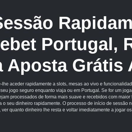
 Sessão Rapida
ebet Portugal, 
 Aposta Grátis
-lhe aceder rapidamente a slots, mesas ao vivo e funcionalidade
 seu jogo seguro enquanto viaja ou em Portugal. Se for um joga
am processados de forma mais suave e recebidos com maior fr
o seu dinheiro rapidamente. O processo de início de sessão no
 ver quanto dinheiro lhe resta e voltar imediatamente a jogar os