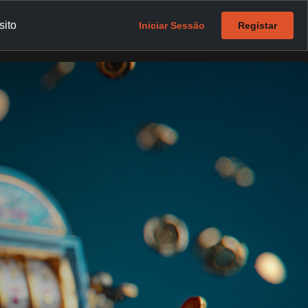
ito
Iniciar Sessão
Registar