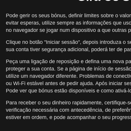
Pode gerir os seus bónus, definir limites sobre o va
evitar esperas, utilize sempre as informações que us
no navegador se jogar num dispositivo a que outras
Clique no botão "Iniciar sessão", depois introduza o 
sua conta tiver segurança adicional, poderá ter de pa
Peça uma ligação de reposição e defina uma nova pal
proteger a sua conta. Se a página de início de sessã
utilize um navegador diferente. Problemas de conecti
ou Wi-Fi estável antes de pedir ajuda. Após iniciar s
Pode ver que bónus estão disponíveis e como ativá-l
Para receber o seu dinheiro rapidamente, certifiqu
verificação necessária com antecedência, de preferê
estiver em ordem, e pode acompanhar o seu progresso