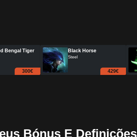
usters
Untamed Bengal Tiger
de
Bender
274€
300€
eus Bónus E Definiçõe