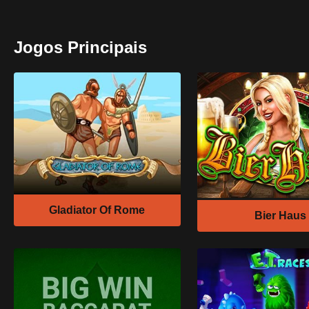
Utilização De Códigos Promocionais
Jogos Principais
Como Introduzir Um Código De Cupão
Opções De Depósito No Casino Freebet: Cartões, Carteir
O Que Precisa De Fazer Para Levantar Dinheiro
Levantamentos Do Casino Freebet: Tempos De Processa
Gladiator Of Rome
Bier Haus