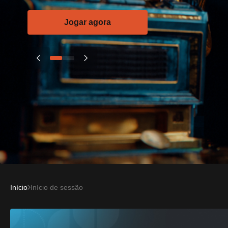
Jogar agora
Início
Início de sessão